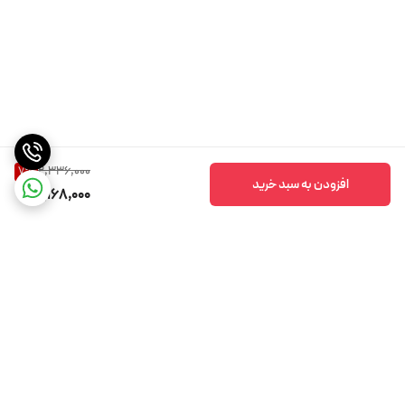
2,336,000
7
%
افزودن به سبد خرید
2,168,000
برگشت به بالا