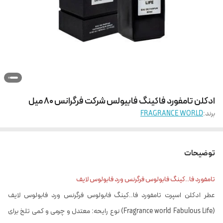
ادکلن تامفورد فاکینگ فابیولس شرکت فرگرانس 80 میل
برند:
FRAGRANCE WORLD
توضیحات
تامفورد فا..کینگ فابولوس فرگرنس ورد فابولوس لایف
عطر ادکلن اسپرت تامفورد فا..کینگ فابولوس فرگرنس ورد فابولوس لایف
(Fragrance world Fabulous Life) نوع رایحه: معتدل و چرمی و کمی تلخ برای