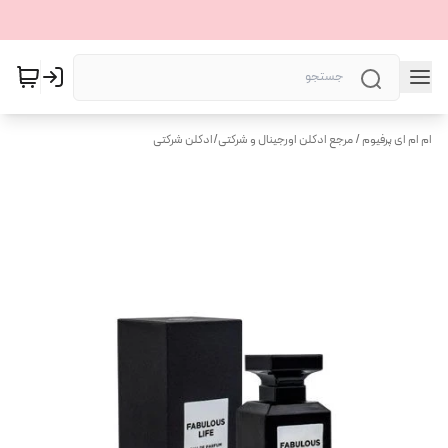
ام ام ای پرفیوم / مرجع ادکلن اورجینال و شرکتی
/
ادکلن شرکتی