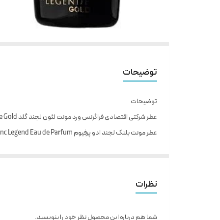
توضیحات
توضیحات
عطر شرکتی اقتصادی فراگرنس ورد مونت لئون لجند گلد Fragrance World Monte Leone Legende Gold مشابه عطر مونت بلنک لجند ادو پرفیوم 2020 Mont blanc Legend Eau de Parfum است.
de Parfum عطری است مردانه و شیک.
عطر مونت بلنک لجند ادو پرفیوم (رایحه):
رایحه اولیه: ترنج، برگ بنفشه
نظرات
رایحه میانی: مگنولیا، یاس، روایح چوبی
رایحه پایه: خزه درخت بلوط، چرم
شما هم درباره این محصول نظر خود را بنویسید.