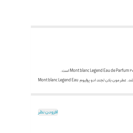
عطر مونت بلنک لجند ادو پرفیوم Mont blanc Legend Eau de Parfum عطری است خنک و مرکباتی و تلخ. که در سال ۲۰۲۰ به بازار عطر و ادکلن عرضه شد. عطر مون بلان لجند ادو پرفیوم Mont blanc Legend Eau
افزودن نظر