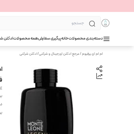
دسته‌بندی محصولات
خانه
پیگیری سفارش
همه محصولات
ادکلن ش
ام ام ای پرفیوم / مرجع ادکلن اورجینال و شرکتی
/
ادکلن شرکتی
ف
AE
بر
دس
بر