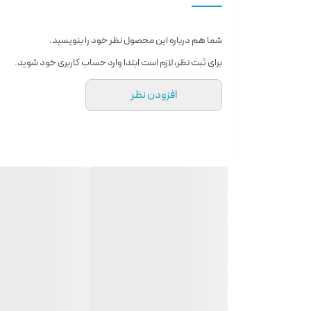
زنجبیل نیز کمی فلفلی تر می شود.
ویژگی ها :
شما هم درباره این محصول نظر خود را بنویسید.
رایحه ابتدایی : گریپ فروت ، لیمو ، پرتقال ، نعناع ، جوز ، فلف
برای ثبت نظر، لازم است ابتدا وارد حساب کاربری خود شوید.
رایحه میانی : گل یاس ، زنجبیل ، درخت سدر ، درخت خس
افزودن نظر
رایحه پایانی : رزین لبدانوم ، رزین کندر هندی ، درخت پچ