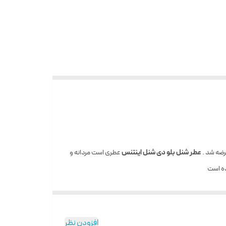
عطر شنل بلو دی شنل اینتنس
عطری است مردانه و
ده است
 حال کمی شیرین و آبدار و خوشمزه که کمی نیز حالت فلفلی
ور عطر تم تلخ و دودی بخود می گیرد و با قویتر شدن رایحه
افزودن نظر