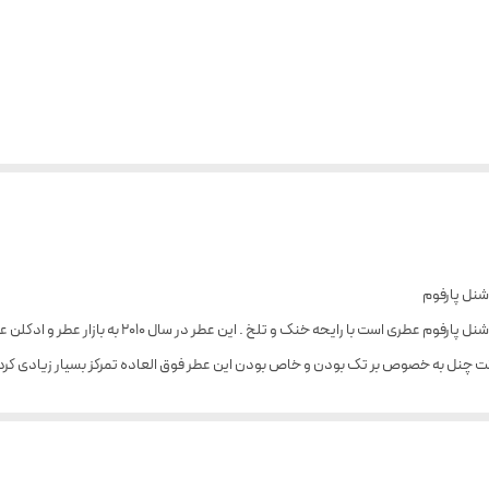
 شنل پارفوم
 است با رایحه خنک و تلخ . این عطر در سال ۲۰۱۰ به بازار عطر و ادکلن عرضه شد .
رکت چنل به خصوص بر تک بودن و خاص بودن این عطر فوق العاده تمرکز بسیار زیادی کر
شاداب ، شیرین و کمی ترش گریپ فروت آغاز می شود. رایحه ای مرکباتی و شاداب و در عین
 شیرین گریپ فروت همچنان به مشام میرسد. در حالی که با اضافه شدن رایحه مشخصی از بخ