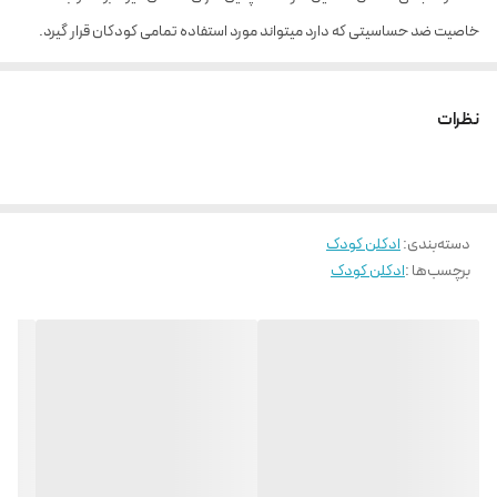
خاصیت ضد حساسیتی که دارد میتواند مورد استفاده تمامی کودکان قرار گیرد.
کودکان و خردسالان به سبب سیستم دفاعی ضعیف و حساسیتی که دارند باید
حتما از عطرهایی استفاده کنند که از مواد شیمیایی کمتری استفاده شده باشد.
نظرات
ادکلن عروسکی کودک یکی از بهترین عطرهای خوشبو و مناسب برای کودکان و
خردسالان است که هیچ گونه حساسیتی را ایجاد نخواهد کرد. با توجه به کیفیت و
مواد مخصوص به کار رفته در این مدل ادکلن کودک، مورد رضایت و استقبال
دسته‌بندی
:
ادکلن کودک
بسیاری از مصرف کنندگان قرار گرفته است.
برچسب‌ها :
ادکلن کودک
برند
بیبی لاو Baby Love
مناسب برای
کودکان
نوع رایحه
خنک
,
شیرین
گروه بويايی
گل
,
میوه
حجم
50 میل