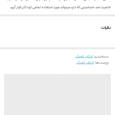
خاصیت ضد حساسیتی که دارد میتواند مورد استفاده تمامی کودکان قرار گیرد.
کودکان و خردسالان به سبب سیستم دفاعی ضعیف و حساسیتی که دارند باید
حتما از عطرهایی استفاده کنند که از مواد شیمیایی کمتری استفاده شده باشد.
نظرات
ادکلن عروسکی کودک یکی از بهترین عطرهای خوشبو و مناسب برای کودکان و
خردسالان است که هیچ گونه حساسیتی را ایجاد نخواهد کرد. با توجه به کیفیت و
مواد مخصوص به کار رفته در این مدل ادکلن کودک، مورد رضایت و استقبال
دسته‌بندی
:
ادکلن کودک
بسیاری از مصرف کنندگان قرار گرفته است.
برچسب‌ها :
ادکلن کودک
وزن
50 گرم
برند
بیبی لاو Baby Love
مناسب برای
کودکان
نوع رایحه
خنک
,
شیرین
گروه بويايی
گل
,
میوه
حجم
50 میل