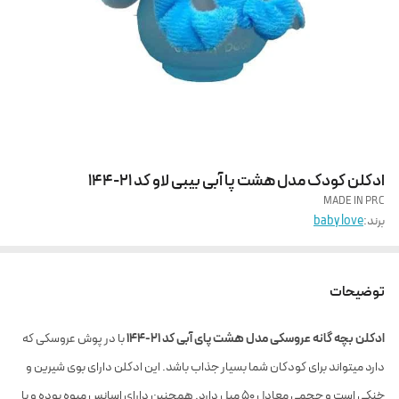
ادکلن کودک مدل هشت پا آبی بیبی لاو کد 21-144
MADE IN PRC
برند:
baby love
توضیحات
ادکلن بچه گانه عروسکی مدل هشت پای آبی کد 21-144
با در پوش عروسکی که
دارد میتواند برای کودکان شما بسیار جذاب باشد. این ادکلن دارای بوی شیرین و
خنکی است و حجمی معادل ۵۰ میل دارد. همچنین دارای اسانس میوه بوده و با