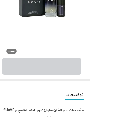
توضیحات
مشخصات عطر ادکلن ساواج دیور به همراه اسپری SUAVE – حجم 100 میل