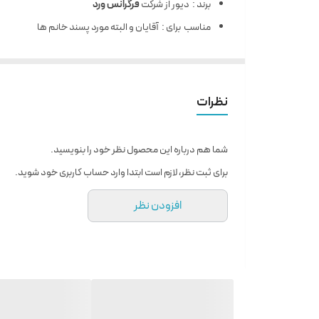
برند : دیور از شرکت
فرگرانس ورد
مناسب برای : آقایان و البته مورد پسند خانم ها
حجم : 100 میل
نوع رایحه : خنک، تند
غلظت عطر : ادوپرفیوم
نظرات
کشور تولید کننده : امارات
عطر ساز : Francois Demachy
شما هم درباره این محصول نظر خود را بنویسید.
سال تولید : 2015
برای ثبت نظر، لازم است ابتدا وارد حساب کاربری خود شوید.
مناسب فصل : فصول سرد
افزودن نظر
گروه بویایی : شرقی گلی
پخش بو : عالی
ماندگاری : عالی
جعبه : دارد
گارانتی : ضمانت سلامت فیزیکی کالا