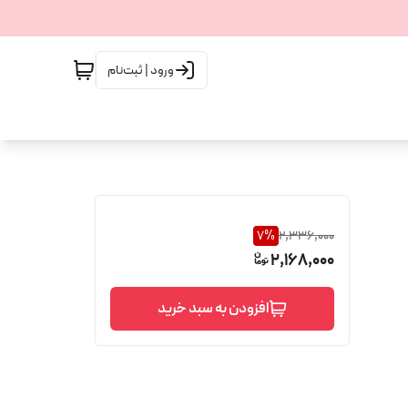
ورود | ثبت‌نام
7
%
2,336,000
2,168,000
افزودن به سبد خرید