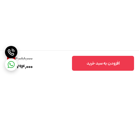
4,088,000
7
%
افزودن به سبد خرید
3,794,000
برگشت به بالا