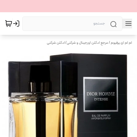
ام ام ای پرفیوم / مرجع ادکلن اورجینال و شرکتی
/
ادکلن شرکتی