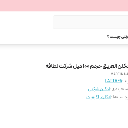
رکتی چیست ؟
کلن العریق حجم 100 میل شرکت لطافه
MADE IN U
ند:
LATTAFA
ته‌بندی
:
ادکلن شرکتی
چسب‌ها :
ادکلن با کیفیت