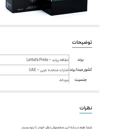
توضیحات
برند
لطافه پراید – Lattafa Pride
کشور مبدا برند
امارات متحده عربی – UAE
جنسیت
مردانه
ماندگاری
بالا
طبع
گرم – Warm
نظرات
رایحه
تلخ – Bitter, چوب صندل – Sandalwood, وانیل – Vanilla
غلظت
ادوپرفیوم – EDP
شما هم درباره این محصول نظر خود را بنویسید.