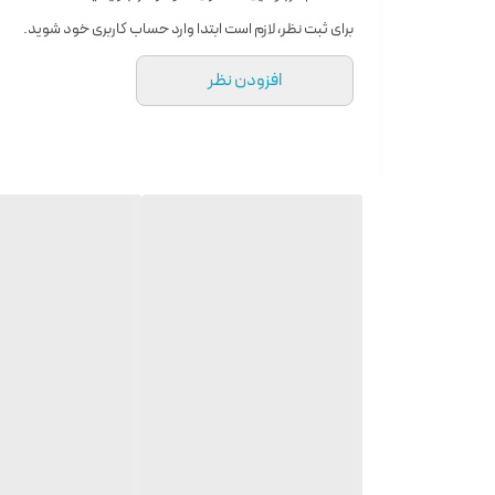
عطار
دومنیک پریساس
برای ثبت نظر، لازم است ابتدا وارد حساب کاربری خود شوید.
طبع
معتدل
افزودن نظر
سال عرضه
2013
گروه بویایی
چوبی معطر
کشور مبدأ
انگلستان
مناسب برای
آقایان
مناسب فصل
زمستان
اسانس اولیه
ترنج ، لیمو ترش، سیب
اسانس میانی
چوب درخت ساج ، شکوفه پرتقال
اسانس پایه
مشک ، وانیل ، نعناع هندی