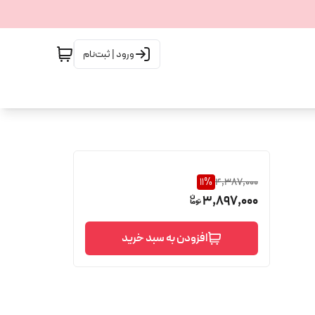
ورود | ثبت‌نام
11
%
4,387,000
3,897,000
افزودن به سبد خرید