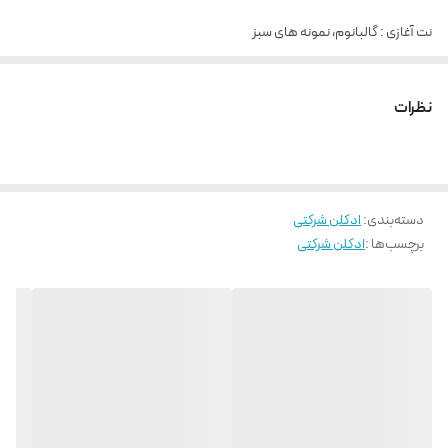
نت آغازی : گالبانوم، نمونه های سبز
نت پایانی : کهربا، مشک ، نعنا هندی،وتیور
نظرات
نت میانی : برگ بنفشه شیرین، درخت کاج، نمونه های گل
رایحه : گل ، گرم ، طبیعت ، چوب ، تلخ
دسته‌بندی
:
ادکلن شرکتی
صادر کننده مجوز : سازمان غذا و دارو
برچسب‌ها :
ادکلن شرکتی
مناسب برای : بانوان
ساختار رایحه : گیاهان معطر ، گل ، چوب ، اسموکی