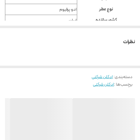
نوع عطر
ادو پرفیوم
کشور سازنده
ایران
مرغوبیت کالا
مرغوبیت و کیفیت
کالا در این بخش مشخص
شرکتی
نظرات
می‌شود.
رایحه مشابه
دیور پویزن گرل Dior Poison Girl
مناسب برای
خانم‌ها
دسته‌بندی
:
ادکلن شرکتی
پخش بو
پخش بو متوسط
برچسب‌ها :
ادکلن شرکتی
ماندگاری
ماندگاری متوسط
فصل مناسب عطر
پائیز
,
زمستان
نوع رایحه
شیرین
,
گرم
ساختار رایحه
پودری
,
چوبی
,
مرکبات
,
میوه
,
وانیل
نت آغازی
پرتقال تلخ
,
لیمو