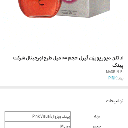
ادکلن دیور پویزن گیرل حجم 100 میل طرح اورجینال شرکت
پینک
MADE IN IRI
برند:
PINK
توضیحات
برند
پینک ویژوال Pink Visual
حجم
100 ML