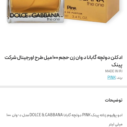
ادکلن دولچه گابانا د وان زن حجم 100 میل طرح اورجینال شرکت
پینک
MADE IN IRI
برند:
PINK
توضیحات
ادو پرفیوم زنانه پینک PINK دولچه گابانا DOLCE & GABBANA مدل د-وان 100
میلی لیتر