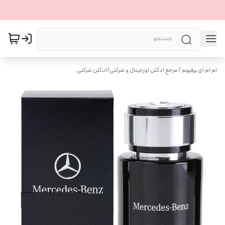
ام ام ای پرفیوم / مرجع ادکلن اورجینال و شرکتی
/
ادکلن شرکتی