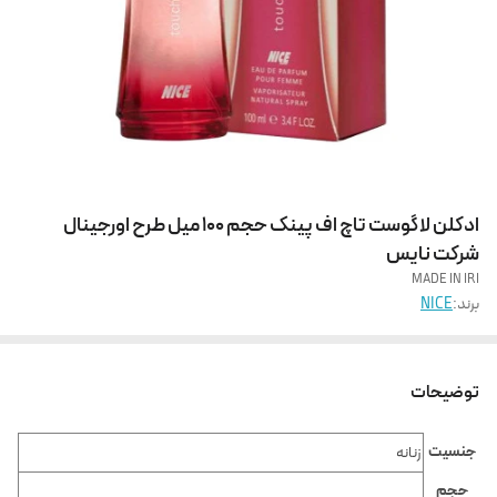
ادکلن لاگوست تاچ اف پینک حجم 100 میل طرح اورجینال
شرکت نایس
MADE IN IRI
برند:
NICE
توضیحات
جنسیت
زنانه
حجم