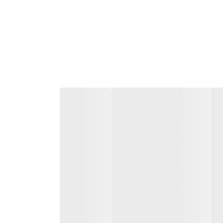
مردانه
۱۰۰ میلی‌لیتر
ادو پرفیوم شرکتی
گرم و تند
چوبی ادویه ای
بسیار خوب
سرد
دولچه‌ و گابانا (Dolce & Gabbana) یکی از برندهای مطرح در صنعت مد و لوازم جانبی است. این برند در سال ۱۹۸۵ توسط دو طراح ایتالیایی به نام‌های دومنیکو دولچه (Domenico Dolce) و استفانو گابانا
، همواره با طرح‌های نوآورانه و با کیفیت، مشتریان خود را جذب