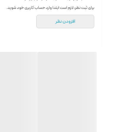
نام محصول:
برای ثبت نظر، لازم است ابتدا وارد حساب کاربری خود شوید.
جنسیت:
افزودن نظر
حجم:
نوع عطر:
رایحه:
گروه بویایی:
ماندگاری و پراکندگی
مناسب فصل:
برند دولچه گابانا چیست؟
(Stefano Gabbana) در شهر میلان، ایتالیا تأسیس شد. این برند در طراحی انواع لباس‌های مردانه و زنانه، عینک، کفش، ساعت، جواهرات و عطر و ادکلن فعالیت دارد.
دولچه و گابانا با طراحی‌های مدرن و لوکس خود، توانسته است جای
کرده است. ادکلن‌های دولچه و گابانا نیز از جمله محصولات محبو