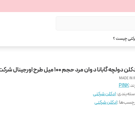
رکتی چیست ؟
کلن دولچه گابانا د وان مرد حجم 100 میل طرح اورجینال شرکت پینک
MADE IN I
ند:
PINK
ته‌بندی
:
ادکلن شرکتی
چسب‌ها :
ادکلن شرکتی