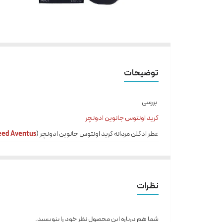
توضیحات
بررسی
کرید اونتوس جانوین ادونچر
عطر ادکلن مردانه کرید اونتوس جانوین ادونچر (
eed Aventus
مشخصات
مناسب برای
آقایان
نظرات
نوع
ادوپروفیوم
شما هم درباره این محصول نظر خود را بنویسید.