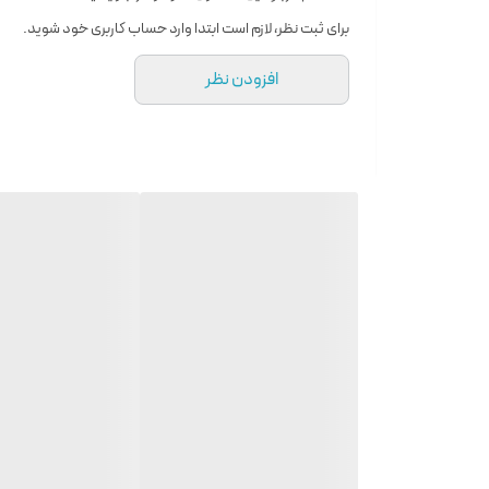
نوع رایحه
برای ثبت نظر، لازم است ابتدا وارد حساب کاربری خود شوید.
تلخ , خنک
افزودن نظر
ساختار رایحه
مرکبات , گل , میوه , گیاهان معطر , اسموکی , خاک و زمین , وان
طرح ادکلن
Creed Aventus Eau De Parfum