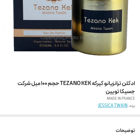
ادکلن ترانزیانو کیرکه TEZANO KEK حجم 100 میل شرکت
جسیکا تویین
MADE IN FRANCE
برند:
JESSICA TWAIN
توضیحات