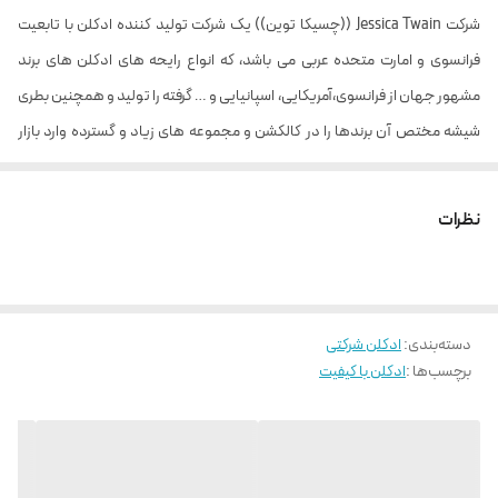
شرکت Jessica Twain ((چسیکا توین)) یک شرکت تولید کننده ادکلن با تابعیت
فرانسوی و امارت متحده عربی می باشد، که انواع رایحه های ادکلن های برند
مشهور جهان از فرانسوی،آمریکایی، اسپانیایی و … گرفته را تولید و همچنین بطری
شیشه مختص آن برندها را در کالکشن و مجموعه های زیاد و گسترده وارد بازار
می کند. تمام افرادی که به ادکلن های گران قیمت اصل و اوریجینال علاقه مند
هستند و تمایل دارند رایحه های منحصر به فرد و خاص این محصولات را تجربه
نظرات
کنند و طرفدار رایحهای معروف جهان هستند با خرید عطر ادکلن های شرکت
چسیکا توین | Jessica Twain می توانند به مقصود خود دست پیدا کنند. قیمت
مناسب محصولات و جلب رضایت مشتریان دو عامل مهم این برند نام آشنا برای
دسته‌بندی
:
ادکلن شرکتی
کاربران و مشتریان خود بوده است.
برچسب‌ها :
ادکلن با کیفیت
مشابه : ادکلن تیزیانا ترنزی کیرکه-Tiziana Terenzi Kirke
این عطری جادویی و حسی است، گویا الهام گرفته از الهه است. مجموعه‌ای
شاداب از میوه‌های شیرین از جمله میوه گل ساعتی، هلو و گلابی که با ترکیبی