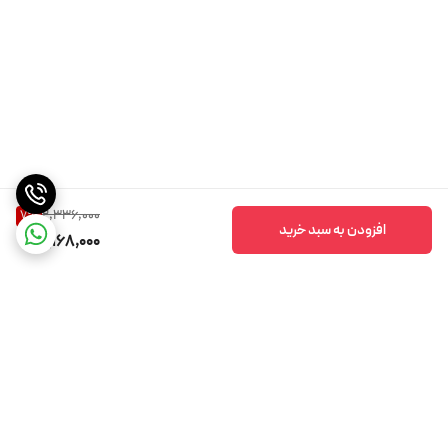
2,336,000
7
%
افزودن به سبد خرید
2,168,000
برگشت به بالا