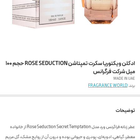
ادکلن ویکتوریا سکرت تمپتاشن ROSE SEDUCTION حجم 100
میل شرکت فرگرانس
MADE IN UAE
برند:
FRAGRANCE WORLD
توضیحات
عطر زنانه فراگرنس ورد مدل Rose Seduction Secret Temptation از خانواده
معطر، گیاهی، ادویه‌ای، پودری و حیوانی بوده و درون آن از روایح مشک، گل مریم