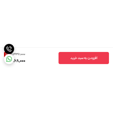
2,336,000
7
%
افزودن به سبد خرید
2,168,000
برگشت به بالا