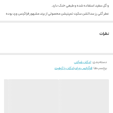
و گل سفید استفاده شده و طبعی خنک دارد.
عطر گلی رز سداکشن سکرت تمپتیشن محصولی از برند مشهور فراگرنس ورد بوده
که برای اولین بار توسط این برند به بازار عرضه شد. این عطر قابل استفاده برای
بانوان در روزهای فصول بهار و تابستان است.
نظرات
عطر Rose Seduction Secret Temptation دارای روایحی شبیه به
عطر Bombshell Seduction از برند نامدار ویکتوریا سکرت است.
دسته‌بندی
:
ادکلن شرکتی
برچسب‌ها :
فرگرانس ورلد
،
ادکلن با کیفیت