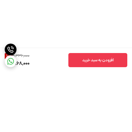
2,336,000
7
%
افزودن به سبد خرید
2,168,000
برگشت به بالا