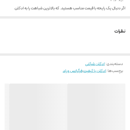
اگر دنبال یک رایحه با قیمت مناسب هستید. که بالاترین شباهت را به ادکلن
اورجینال داشته باشد. میتوانید از ادکلن های برند فرگرانس ورد که شباهت بالای ۸۰
درصد با رایحه اصلی دارد استفاده کنید. و لذت ببرید.
نظرات
نت های ابتدایی: لیمو ترش و زنبق
نت میانی: برگ بنفشه
رایحه پایه: عنبر و چوب صندل
دسته‌بندی
:
ادکلن شرکتی
برچسب‌ها :
ادکلن با کیفیت
،
فرگرانس ورلد