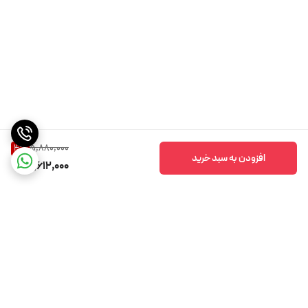
5,880,000
4
%
افزودن به سبد خرید
5,612,000
برگشت به بالا