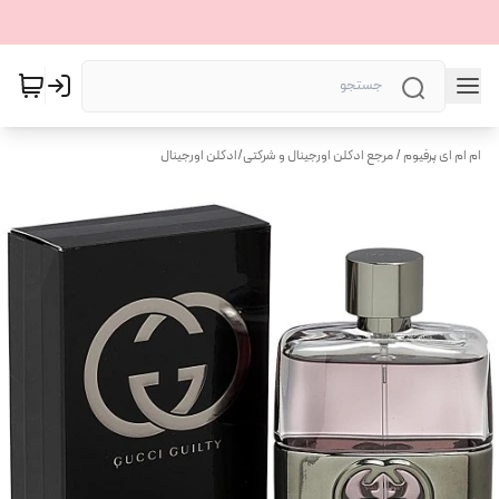
ام ام ای پرفیوم / مرجع ادکلن اورجینال و شرکتی
/
ادکلن اورجینال