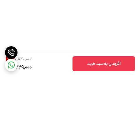
7,840,000
7
%
افزودن به سبد خرید
7,229,000
برگشت به بالا