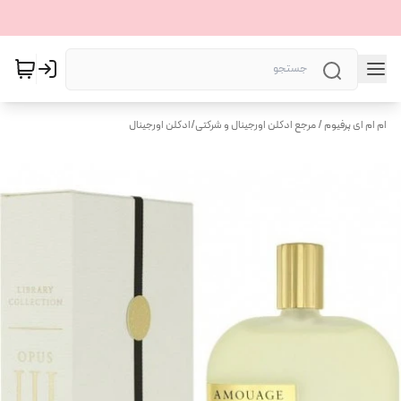
ام ام ای پرفیوم / مرجع ادکلن اورجینال و شرکتی
/
ادکلن اورجینال