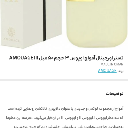
تستر اورجینال آمواج اوپوس 3 حجم 50 میل AMOUAGE III
MADE IN OMAN
برند:
AMOUAGE
توضیحات
آمواج از مجموعه لوکس و جدیدی با عنوان د لایبرری کالکشن رونمایی کرده است
که سه عطر اوپوس I، اوپوس II و اوپوس III در آن قرار می‌گیرند. هر سه این عطرها
به‌عنوان ماجراجویی‌های بویایی بی‌انتهایی خلق شده‌اند که هیچ توجهی به