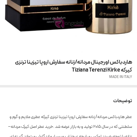
هاردباکس اورجینال مردانه/زنانه سفارش اروپا تیزینا ترنزی
کیرکه Tiziana Terenzi Kirke
MADE IN ITALY
توضیحات
عطر هاردباکس مردانه/زنانه سفارش اروپا تیزینا ترنزی کیرکه عطری ملایم و گرم و
سلطنتی که در سال 2015 تولید و به بازار عرضه شد .خرید عطر اصل کیرک مردانه–
زنانه با توجه به برند لوکس و رایحه ی جذاب و بسیار ماندگارش میتواند گزینه ای