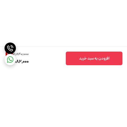
7,840,000
9
%
افزودن به سبد خرید
7,082,000
برگشت به بالا