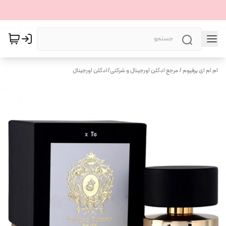
ام ام ای پرفیوم / مرجع ادکلن اورجینال و شرکتی
/
ادکلن اورجینال