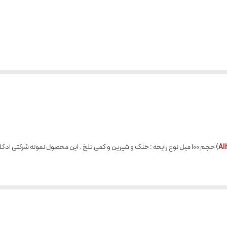
Al
) حجم 100 میل نوع رایحه : خنک و شیرین و کمی تلخ . این محصول نمونه شرکتی ادکلن بلو شنل اورجینال BLEU DE CHANEL می باشد.
، دودی ، بالزامیک ، سبزه