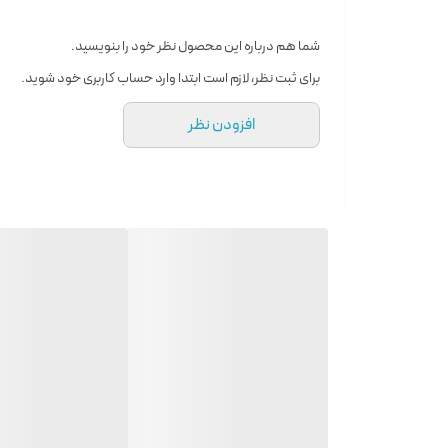
100 میل
نوع رایحه
شما هم درباره این محصول نظر خود را بنویسید.
خنک و شیرین و کمی تلخ
برای ثبت نظر، لازم است ابتدا وارد حساب کاربری خود شوید.
نوع
افزودن نظر
ادوپروفیوم
کشور مبدا برند
امارات
مناسب برای
آقایان
ساختار رایحه
مرکبات ، چوبی ، کمی تند ، آروماتیک ، کهربا ، تازه ، دودی ، بالزام
نت آغازی
لیمو ترش ، گریپ فروت ، یاس ، جوز ، زنجبیل ، فلفل صورتی
نت میانی