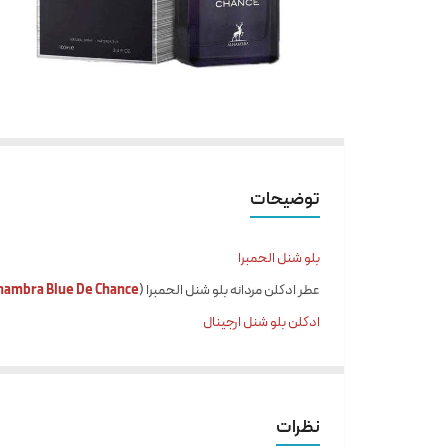
توضیحات
بلو شنل الحمبرا
عطر ادکلن مردانه بلو شنل الحمبرا (
hambra Blue De Chance
ادکلن بلو شنل ارجینال
ساختار رایحه : مرکبات ، چوبی ، کمی تند ، آروماتیک ، کهربا ، تازه 
مشخصات
حجم
نظرات