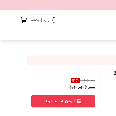
ورود | ثبت‌نام
13
%
3,506,000
3,036,000
افزودن به سبد خرید