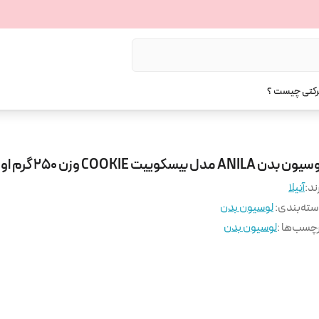
رکتی چیست ؟
ن بدن ANILA مدل بیسکوییت COOKIE وزن 250 گرم اورجینال
ند:
آنیلا
ته‌بندی
:
لوسیون بدن
چسب‌ها :
لوسیون بدن