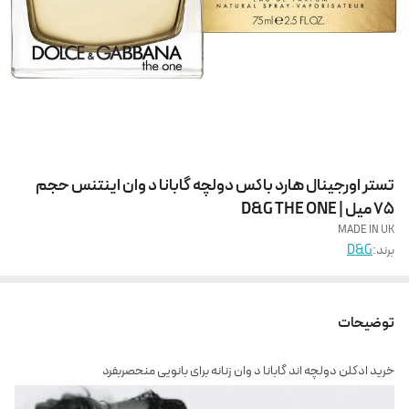
تستر اورجینال هارد باکس دولچه گابانا د وان اینتنس حجم
75 میل | D&G THE ONE
MADE IN UK
برند:
D&G
توضیحات
خرید ادکلن دولچه اند گابانا د وان زنانه برای بانویی منحصربفرد