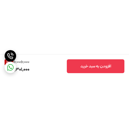
5,005,000
14
%
افزودن به سبد خرید
4,301,000
برگشت به بالا