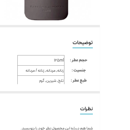
توضیحات
حجم عطر :
125ml
جنسیت :
زنانه, مردانه, زنانه / مردانه
طبع عطر :
تلخ, شیرین, گرم
گروه های بویایی :
Oriental Floral / شرقی گل دار
نظرات
شما هم درباره این محصول نظر خود را بنویسید.