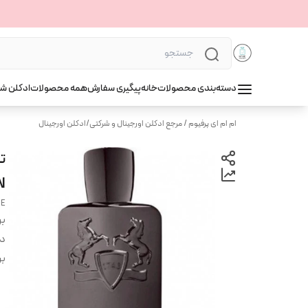
دسته‌بندی محصولات
خانه
پیگیری سفارش
همه محصولات
ادکلن ش
ام ام ای پرفیوم / مرجع ادکلن اورجینال و شرکتی
/
ادکلن اورجینال
N
CE
بر
دس
بر