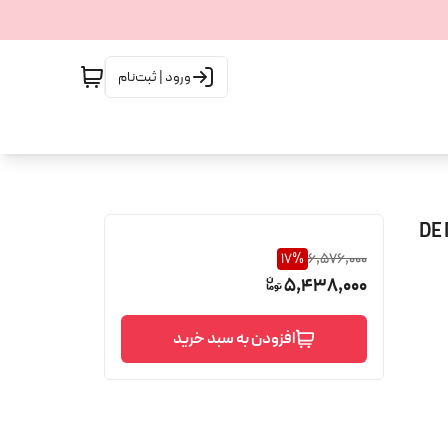
ورود | ثبت‌نام
 125 میل | DE MARLY
17
%
6,576,000
5,438,000
افزودن به سبد خرید