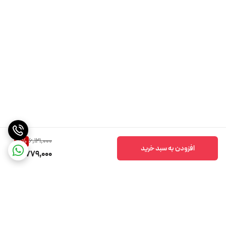
6,121,000
21
%
افزودن به سبد خرید
4,779,000