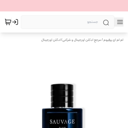
ام ام ای پرفیوم / مرجع ادکلن اورجینال و شرکتی
/
ادکلن اورجینال