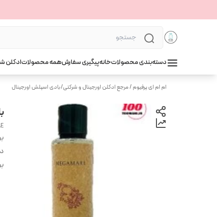
دسته‌بندی محصولات
خانه
پیگیری سفارش
همه محصولات
ادکلن ش
ام ام ای پرفیوم / مرجع ادکلن اورجینال و شرکتی
/
بادی اسپلش اورجینال
با
AE
بر
دس
بر