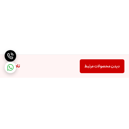
تفاوت نوشتار روی شیشه
حک نامناسب زیر شیشه
درب های لق و بی کیفیت
خرید و قیمت ادکلن فراگرنس
یکی از دلیل های محبوبیت برند فراگرنس مناسب بودن قیمت آن نسبت به کیفیت
و ماندگاری محصولاتش است.به صرفه بودن
قیمت های برند فراگرنس
این امکان را
به شما میدهد که بتوانید به جای داشتن یک ادکلن ثابت از داشتن چند ادکلن با
ناموجود
دیدن محصولات مرتبط
رایحه های متفاوت لذت کافی را ببرید و بتوانید در هر فصل یا هر مکان،ادکلن
مناسب با آن را استفاده کنید.
برگشت به بالا