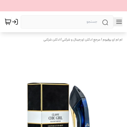
ام ام ای پرفیوم / مرجع ادکلن اورجینال و شرکتی
/
ادکلن شرکتی