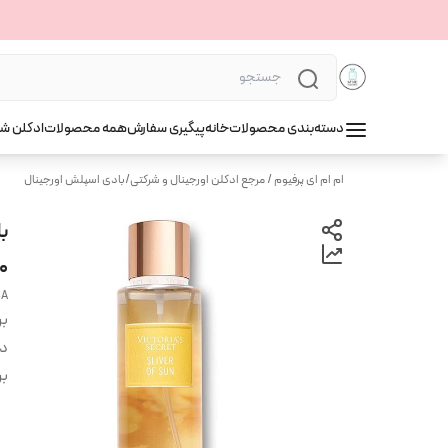
دسته‌بندی محصولات
خانه
پیگیری سفارش
همه محصولات
ادکلن ش
ام ام ای پرفیوم / مرجع ادکلن اورجینال و شرکتی
/
بادی اسپلش اورجینال
50
SA
بر
دس
بر