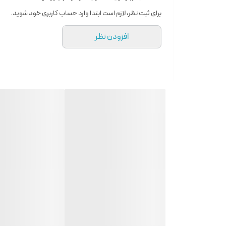
ها دارند.
برای ثبت نظر، لازم است ابتدا وارد حساب کاربری خود شوید.
ویژگی ها :
افزودن نظر
۱. خوشبو کننده بدن در طول روز
۲. مناسب برای خانم ها
۳. رایحه شرقی ترنج نارگیل چوب
۴. جایگزین و یا مکمل بسیار مناسب عطر
۵. ایجاد حس طراوت و شادابی
۶. ماندگاری بالا
۷. مناسب تمام فصول
۸. حجم ۲۵۰ میل
نحوه استفاده :
ماندگاری بیشتر رایحه این محصول، آن را در کنار لوسیون بدن ا
برند ویکتوریا سکرت Victoria’s Secret