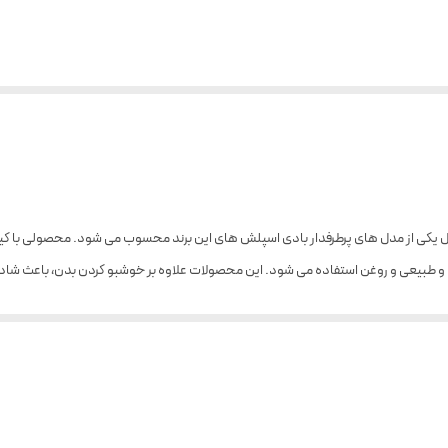
اسپلش سیلور آف سان ویکتوریا سکرت Sliver of Sun اصل یکی از مدل های پرطرفدار بادی اسپلش های این برند محسوب م
 و طبیعی و روغن استفاده می شود. این محصولات علاوه بر خوشبو کردن بدن، باعث شاد
 حسی بسیار دل انگیز ترا تجربه خواهید کرد. این بادی اسپلش دارای رایحه با طراوت،
، شبیه اسپری بدن است. بادی میست ها که خوش بو کننده های بدن هستند علاوه بر 
تعریق بودن را نیز دارند. اما در ساخت بادی اسپلش (Body splash) از گاز استفاده نمی شود و بادی اسپلش را به صورت مایع