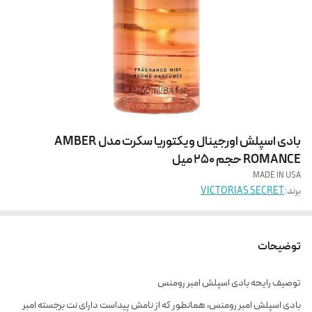
بادی اسپلش اورجینال ویکتوریا سکرت مدل AMBER
ROMANCE حجم 250 میل
MADE IN USA
برند:
VICTORIAS SECRET
توضیحات
توصیف رایحه بادی اسپلش امبر رومنس
بادی اسپلش امبر رومنس، همانطور که از نامش پیداست دارای نت برجسته امبر