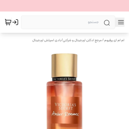
ام ام ای پرفیوم / مرجع ادکلن اورجینال و شرکتی
/
بادی اسپلش اورجینال