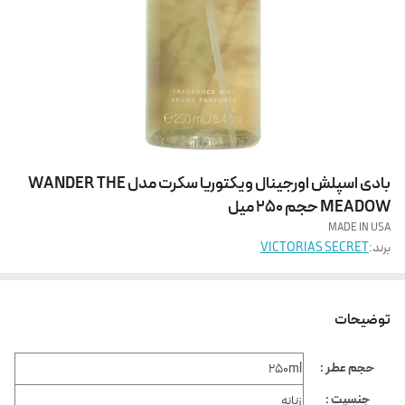
بادی اسپلش اورجینال ویکتوریا سکرت مدل WANDER THE
MEADOW حجم 250 میل
MADE IN USA
برند:
VICTORIAS SECRET
توضیحات
حجم عطر :
250ml
جنسیت :
زنانه