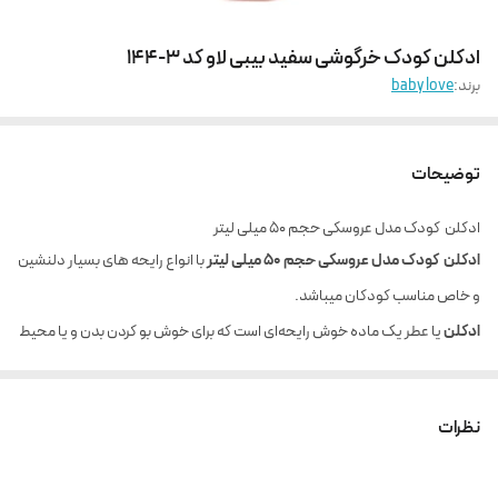
ادکلن کودک خرگوشی سفید بیبی لاو کد 3-144
برند:
baby love
توضیحات
ادکلن کودک مدل عروسکی حجم 50 میلی لیتر
ادکلن کودک مدل عروسکی حجم 50 میلی لیتر
با انواع رایحه های بسیار دلنشین
و خاص مناسب کودکان میباشد.
ادکلن
یا عطر یک ماده خوش رایحه‌ای است که برای خوش بو کردن بدن و یا محیط
استفاده می‌شود. کودکان و خردسالان بدلیل سیستم دفاعی حساسی که دارند
باید از عطرهایی که از مواد شیمیایی کمتری دارد استفاده کنند. با توجه به اینکه
نظرات
ادکلن عروسکی کودک
برپایه آب ساخته شده است یکی از
بهترین عطرهای
مناسب برای کودکان و خردسالان
است که هیچ گونه حساسیتی را ایجاد نمی کند .