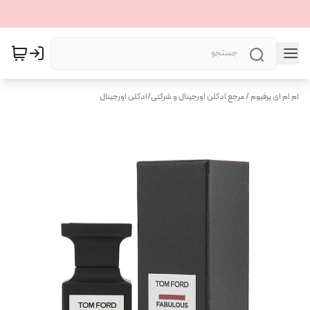
ام ام ای پرفیوم / مرجع ادکلن اورجینال و شرکتی
/
ادکلن اورجینال