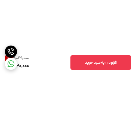
2,049,000
11
%
افزودن به سبد خرید
1,820,000
برگشت به بالا