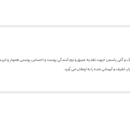
کتوریا سکرت مدل Floating Neroli با رایحه خنک و گلی یاسمن جهت تغذیه عمیق و نرم کنندگی پوست و احساس 
طیف و آبرسانی شده را به ارمغان می آورد.
می‌توانید بعد از استحمام یا مواقع مورد نیاز از آن استفاده کنید.