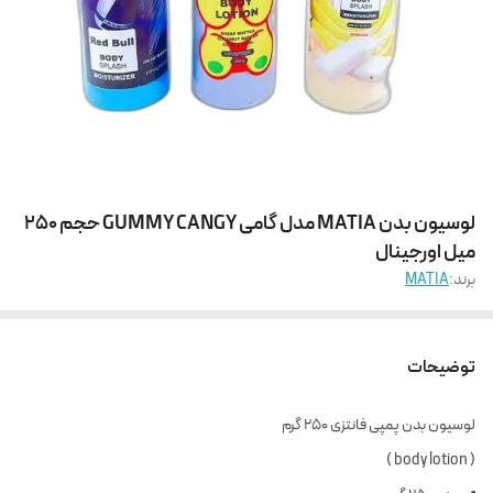
لوسیون بدن MATIA مدل گامی GUMMY CANGY حجم 250
میل اورجینال
برند:
MATIA
توضیحات
لوسیون بدن پمپی فانتزی 250 گرم
( body lotion )