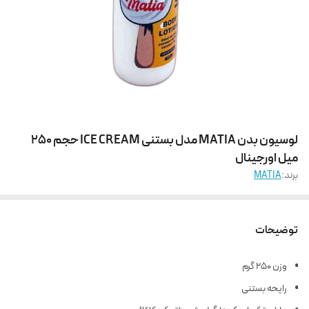
لوسیون بدن MATIA مدل بستنی ICE CREAM حجم 250
میل اورجینال
برند:
MATIA
توضیحات
وزن 250 گرم
رایحه بستنی