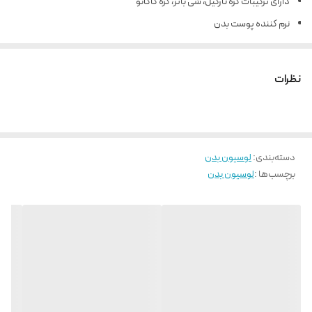
دارای ترکيبات کره نارگیل، شی باتر، کره کاکائو
نرم کننده پوست بدن
طراوت بخش پوست
ماندگاری بسیار بالا
نظرات
آبرسانی و مرطوب کننده
مناسب انواع پوست
انقضا 2027
دسته‌بندی
:
لوسیون بدن
برچسب‌ها :
لوسیون بدن