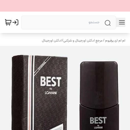
ام ام ای پرفیوم / مرجع ادکلن اورجینال و شرکتی
/
ادکلن اورجینال