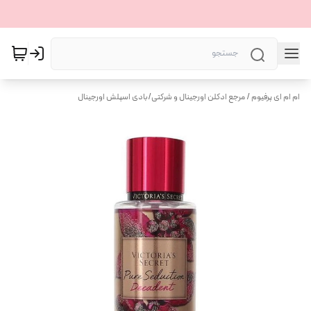
ام ام ای پرفیوم / مرجع ادکلن اورجینال و شرکتی
/
بادی اسپلش اورجینال