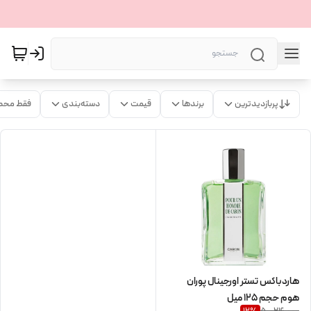
پربازدیدترین
برندها
قیمت
دسته‌بندی
فقط محص
هاردباکس تستر اورجینال پوران
هوم حجم 125 میل