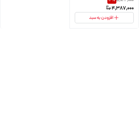
5,024,000
12
%
4,387,000
افزودن به سبد