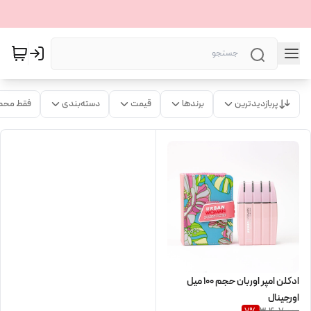
پربازدیدترین
برندها
قیمت
دسته‌بندی
فقط محص
ادکلن امپر اوربان حجم 100 میل
اورجینال