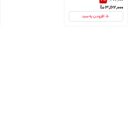
3,407,000
7
%
3,162,000
افزودن به سبد