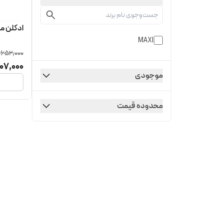
ادکلن مکسی حج
MAXI
,652,000
07,000
موجودی
محدوده قیمت