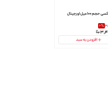
م 100 میل اورجینال
6
%
3
3,4
افزودن به سبد